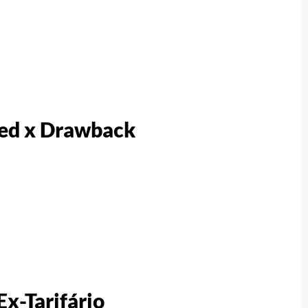
ped x Drawback
Ex-Tarifário