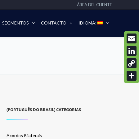
ÁREA DEL CLIENTE
SEGMENTOS
CONTACTO
IDIOMA:
Email
Linke
Copy
Link
Compa
(PORTUGUÊS DO BRASIL) CATEGORIAS
Acordos Bilaterais