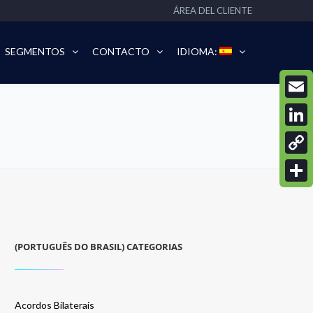
ÁREA DEL CLIENTE
SEGMENTOS
CONTACTO
IDIOMA:
Email
Linke
Copy
Link
Compa
(PORTUGUÊS DO BRASIL) CATEGORIAS
Acordos Bilaterais