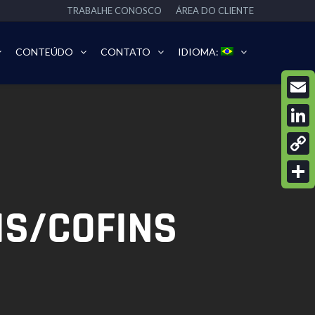
TRABALHE CONOSCO
ÁREA DO CLIENTE
CONTEÚDO
CONTATO
IDIOMA:
Email
Linke
Copy
Link
Share
IS/COFINS