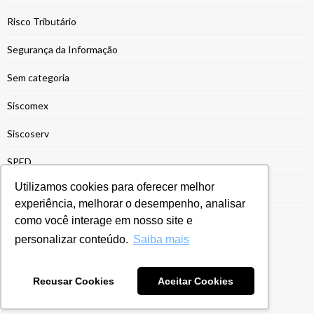
Risco Tributário
Segurança da Informação
Sem categoria
Siscomex
Siscoserv
SPED
Utilizamos cookies para oferecer melhor
SPED Contábil
experiência, melhorar o desempenho, analisar
SPED Fiscal
como você interage em nosso site e
personalizar conteúdo.
Saiba mais
Suspensão de Impostos
Sustentabilidade
Recusar Cookies
Aceitar Cookies
Tecnologia