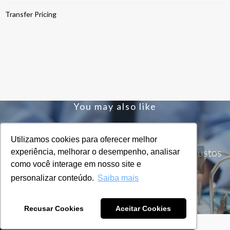
Transfer Pricing
You may also like
Utilizamos cookies para oferecer melhor
REINF, uma nova oportunidade de revisar custos
experiência, melhorar o desempenho, analisar
como você interage em nosso site e
personalizar conteúdo.
Saiba mais
READ NOW
Recusar Cookies
Aceitar Cookies