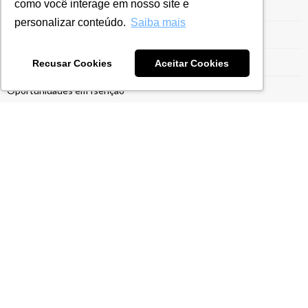
como você interage em nosso site e
Obrigações Acessórias
personalizar conteúdo.
Saiba mais
OCDE
OEA
Recusar Cookies
Aceitar Cookies
Oportunidades em Isenção
PIS/COFINS
Planejamento Fiscal e Tributário
Planejamento Tributário
Plano de Contas
Preço de Transferência
Problemas Fiscais
Programa Siscoserv