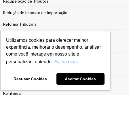
Recuperação de Tributos
Redução de Imposto de Importação
Reforma Tributária
Regime Aduaneiro Especial
Utilizamos cookies para oferecer melhor
experiência, melhorar o desempenho, analisar
Regime de Drawback
como você interage em nosso site e
Regime Especial
personalizar conteúdo.
Saiba mais
Regime Ex-Tarifário
Recusar Cookies
Aceitar Cookies
Registro Siscoserv
Reintegra
Reintegra Exportação
Repetro Industrialização
Retificação da ECF