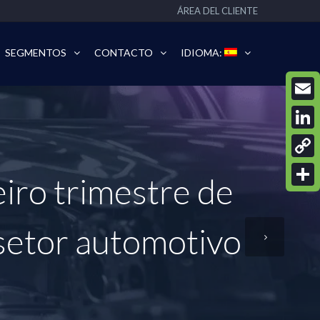
ÁREA DEL CLIENTE
SEGMENTOS
CONTACTO
IDIOMA:
Email
Linke
Copy
iro trimestre de
Link
Compa
setor automotivo