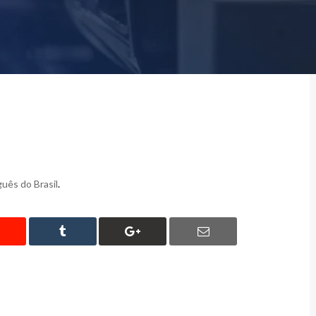
uês do Brasil
.