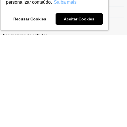
Quirius
personalizar conteúdo.
Saiba mais
RECOF-SPED
Recusar Cookies
Aceitar Cookies
Recuperação de impostos
Recuperação de Tributos
Redução de Imposto de Importação
Reforma Tributária
Regime Aduaneiro Especial
Regime de Drawback
Regime Especial
Regime Ex-Tarifário
Registro Siscoserv
Reintegra