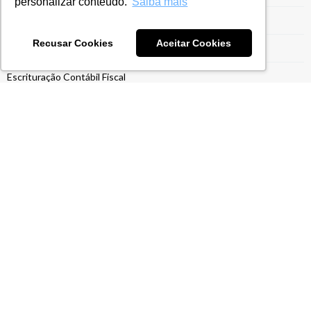
personalizar conteúdo.
Saiba mais
Entrega da ECF
Recusar Cookies
Aceitar Cookies
Entrega ECF
Escrituração Contábil Fiscal
Estrutura para Gestão do Drawback
Ex-Tarifário
Exportação para Indústrias
Exportações
Gestão do Drawback
Gestão Tarifária
Gestão Tributária
ICMS