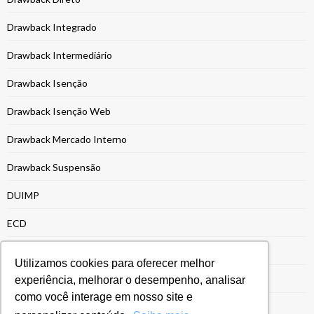
Drawback Integrado
Drawback Intermediário
Drawback Isenção
Drawback Isenção Web
Drawback Mercado Interno
Drawback Suspensão
DUIMP
ECD
ECF
Utilizamos cookies para oferecer melhor
EFD-REINF
experiência, melhorar o desempenho, analisar
como você interage em nosso site e
Energia e Recursos Naturais