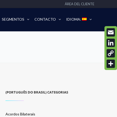
ÁREA DEL CLIENTE
SEGMENTOS
CONTACTO
IDIOMA:
Email
Linke
Copy
Link
Compa
(PORTUGUÊS DO BRASIL) CATEGORIAS
Acordos Bilaterais