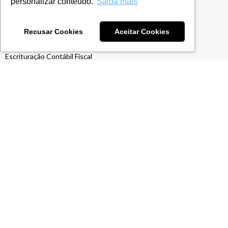
personalizar conteúdo.
Saiba mais
Entrega da ECF
Recusar Cookies
Aceitar Cookies
Entrega ECF
Escrituração Contábil Fiscal
Estrutura para Gestão do Drawback
Ex-Tarifário
Exportação para Indústrias
Exportações
Gestão do Drawback
Gestão Tarifária
Gestão Tributária
ICMS