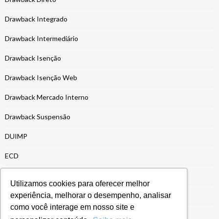
Drawback Integrado
Drawback Intermediário
Drawback Isenção
Drawback Isenção Web
Drawback Mercado Interno
Drawback Suspensão
DUIMP
ECD
ECF
Utilizamos cookies para oferecer melhor
EFD-REINF
experiência, melhorar o desempenho, analisar
como você interage em nosso site e
Energia e Recursos Naturais