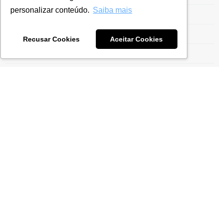
personalizar conteúdo.
Saiba mais
Entrega da ECF
Entrega ECF
Recusar Cookies
Aceitar Cookies
Escrituração Contábil Fiscal
Estrutura para Gestão do Drawback
Ex-Tarifário
Exportação para Indústrias
Exportações
Gestão do Drawback
Gestão Tarifária
Gestão Tributária
ICMS