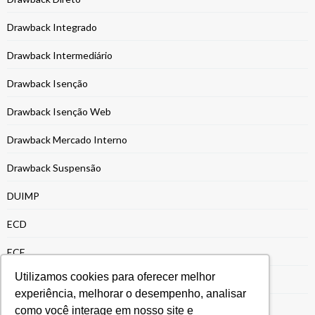
Drawback Integrado
Drawback Intermediário
Drawback Isenção
Drawback Isenção Web
Drawback Mercado Interno
Drawback Suspensão
DUIMP
ECD
ECF
Utilizamos cookies para oferecer melhor
EFD-REINF
experiência, melhorar o desempenho, analisar
Energia e Recursos Naturais
como você interage em nosso site e