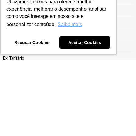
Utilizamos cookies para oferecer melhor
experiência, melhorar o desempenho, analisar
Entrega da ECF
como você interage em nosso site e
Entrega ECF
personalizar conteúdo.
Saiba mais
Escrituração Contábil Fiscal
Recusar Cookies
Aceitar Cookies
Estrutura para Gestão do Drawback
Ex-Tarifário
Exportação para Indústrias
Exportações
Gestão do Drawback
Gestão Tarifária
Gestão Tributária
ICMS