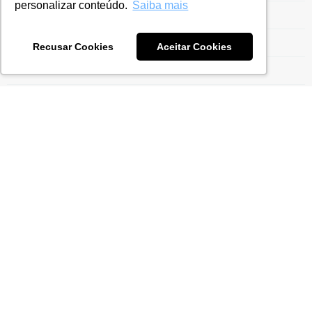
personalizar conteúdo.
Saiba mais
Imposto de Importação
Incentivo Fiscal
Recusar Cookies
Aceitar Cookies
Indústria Automotiva
Inteligência Fiscal
Intimação de Drawback
IRPJ
IRPJ Manager
Legislação Siscoserv
Mineração e Siderurgia
Modalidades de Drawback
Moeda Funcional