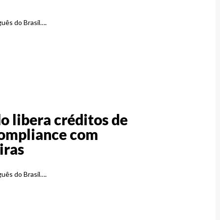
guês do Brasil….
o libera créditos de
compliance com
iras
guês do Brasil….