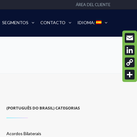
ÁREA DEL CLIENTE
SEGMENTOS
CONTACTO
IDIOMA:
Email
Linke
Copy
Link
Compa
(PORTUGUÊS DO BRASIL) CATEGORIAS
Acordos Bilaterais