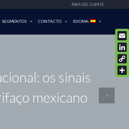
ÁREA DEL CLIENTE
SEGMENTOS
CONTACTO
IDIOMA:
Email
Linke
Copy
ional: os sinais
Link
Compa
arifaço mexicano