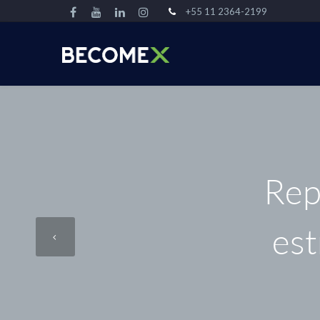
+55 11 2364-2199
Rep
est