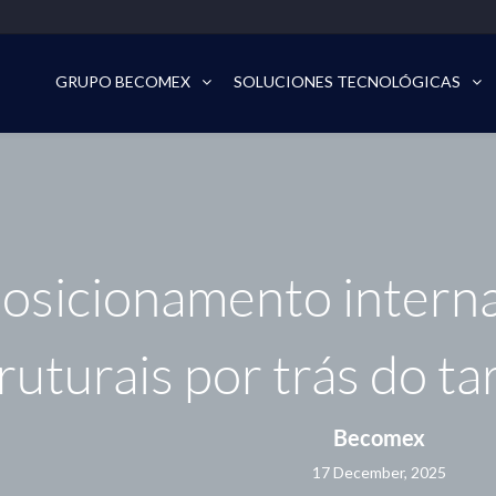
GRUPO BECOMEX
SOLUCIONES TECNOLÓGICAS
osicionamento internac
ruturais por trás do t
Becomex
17 December, 2025