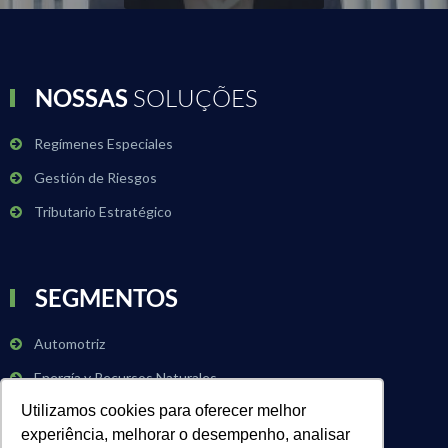
NOSSAS
SOLUÇÕES
Regímenes Especiales
Gestión de Riesgos
Tributario Estratégico
SEGMENTOS
Automotriz
Energía y Recursos Naturales
Utilizamos cookies para oferecer melhor
Agronegocio
experiência, melhorar o desempenho, analisar
Industria Química y Petroquímica