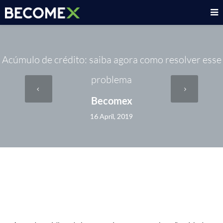
Acúmulo de crédito: saiba agora como resolver esse
problema
Becomex
16 April, 2019