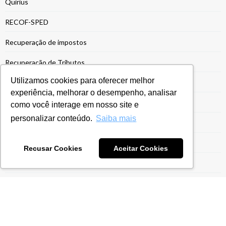
Quirius
RECOF-SPED
Recuperação de impostos
Recuperação de Tributos
Utilizamos cookies para oferecer melhor
Redução de Imposto de Importação
experiência, melhorar o desempenho, analisar
Reforma Tributária
como você interage em nosso site e
personalizar conteúdo.
Saiba mais
Regime Aduaneiro Especial
Regime de Drawback
Recusar Cookies
Aceitar Cookies
Regime Especial
Regime Ex-Tarifário
Registro Siscoserv
Reintegra