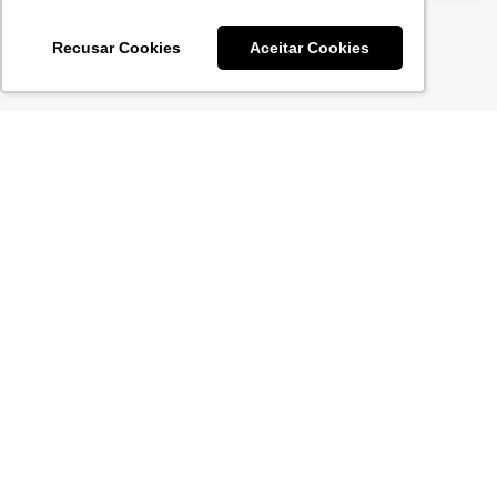
Transfer Pricing
Recusar Cookies
Aceitar Cookies
NOSSAS
SOLUÇÕES
Regímenes Especiales
Gestión de Riesgos
Tributario Estratégico