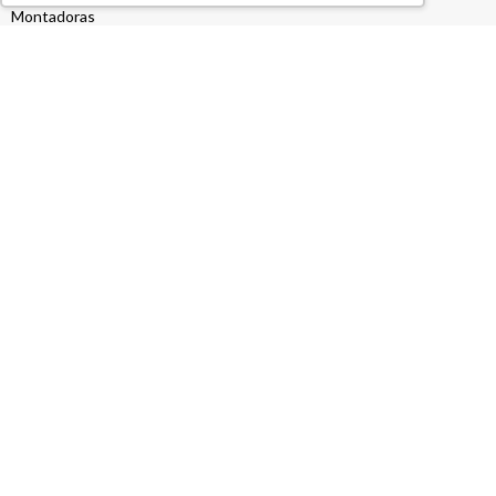
Montadoras
NCM Automotivo
NCM de Produtos
NCM nas Notas Fiscais
NCM Válida
News
Notas Fiscais
O&G
Obrigações Acessórias
OCDE
OEA