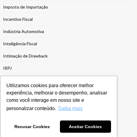
Imposto de Importação
Incentivo Fiscal
Indústria Automotiva
Inteligência Fiscal
Intimação de Drawback
IRPJ
IRPJ Manager
Utilizamos cookies para oferecer melhor
Legislação Siscoserv
experiência, melhorar o desempenho, analisar
como você interage em nosso site e
Mineração e Siderurgia
personalizar conteúdo.
Saiba mais
Modalidades de Drawback
Recusar Cookies
Aceitar Cookies
Moeda Funcional