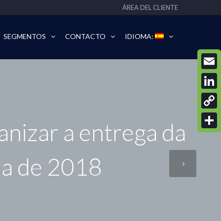
ÁREA DEL CLIENTE
SEGMENTOS
CONTACTO
IDIOMA:
Email
Linke
Copy
nizar a entrega da
Link
Compa
 a de 2018