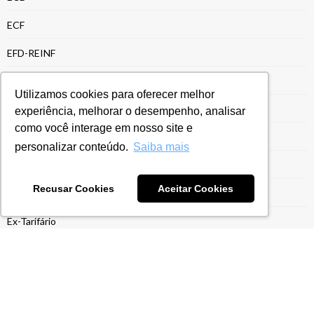
ECF
EFD-REINF
Energia e Recursos Naturais
Utilizamos cookies para oferecer melhor
Entrega da ECF
experiência, melhorar o desempenho, analisar
como você interage em nosso site e
Entrega ECF
personalizar conteúdo.
Saiba mais
Escrituração Contábil Fiscal
Recusar Cookies
Aceitar Cookies
Estrutura para Gestão do Drawback
Ex-Tarifário
Exportação para Indústrias
Exportações
Gestão do Drawback