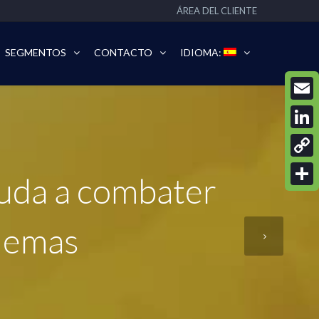
ÁREA DEL CLIENTE
SEGMENTOS
CONTACTO
IDIOMA:
Email
Linke
Copy
juda a combater
Link
Compa
blemas