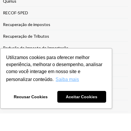
Quirius
RECOF-SPED
Recuperação de impostos
Recuperação de Tributos
Redução de Imposto de Importação
Utilizamos cookies para oferecer melhor
Reforma Tributária
experiência, melhorar o desempenho, analisar
Regime Aduaneiro Especial
como você interage em nosso site e
personalizar conteúdo.
Saiba mais
Regime de Drawback
Regime Especial
Recusar Cookies
Aceitar Cookies
Regime Ex-Tarifário
Registro Siscoserv
Reintegra