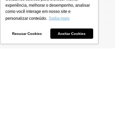
experiência, melhorar o desempenho, analisar
Sustentabilidade
como você interage em nosso site e
Tecnologia
personalizar conteúdo.
Saiba mais
Transfer Pricing
Recusar Cookies
Aceitar Cookies
You may also like
Vídeo – Gestão Tarifária – Ex-Tarifário