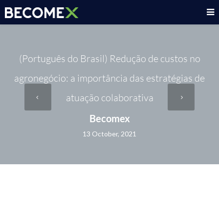
(Português do Brasil) Redução de custos no
agronegócio: a importância das estratégias de
atuação colaborativa
Becomex
13 October, 2021