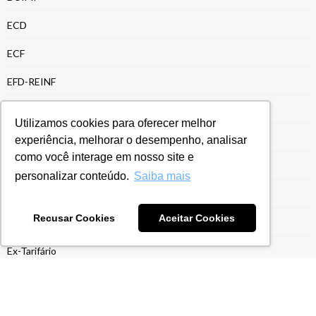
ECD
ECF
EFD-REINF
Energia e Recursos Naturais
Utilizamos cookies para oferecer melhor
Entrega da ECF
experiência, melhorar o desempenho, analisar
como você interage em nosso site e
Entrega ECF
personalizar conteúdo.
Saiba mais
Escrituração Contábil Fiscal
Recusar Cookies
Aceitar Cookies
Estrutura para Gestão do Drawback
Ex-Tarifário
Exportação para Indústrias
Exportações