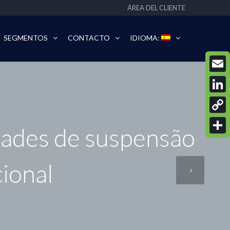
ÁREA DEL CLIENTE
SEGMENTOS
CONTACTO
IDIOMA:
Email
Linke
Copy
ades de suspensão
Link
Compa
ional