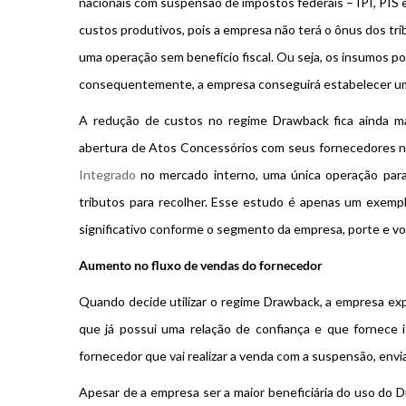
nacionais com suspensão de impostos federais – IPI, PIS e
custos produtivos, pois a empresa não terá o ônus dos t
uma operação sem benefício fiscal. Ou seja, os insumos p
consequentemente, a empresa conseguirá estabelecer um p
A redução de custos no regime Drawback fica ainda m
abertura de Atos Concessórios com seus fornecedores n
Integrado
no mercado interno, uma única operação para
tributos para recolher. Esse estudo é apenas um exemp
significativo conforme o segmento da empresa, porte e v
Aumento no fluxo de vendas do fornecedor
Quando decide utilizar o regime Drawback, a empresa exp
que já possui uma relação de confiança e que fornece i
fornecedor que vai realizar a venda com a suspensão, envi
Apesar de a empresa ser a maior beneficiária do uso do