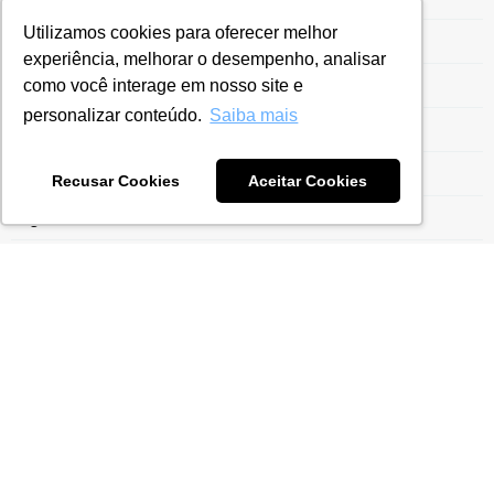
Utilizamos cookies para oferecer melhor
Regime Aduaneiro Especial
experiência, melhorar o desempenho, analisar
como você interage em nosso site e
Regime de Drawback
personalizar conteúdo.
Saiba mais
Regime Especial
Regime Ex-Tarifário
Recusar Cookies
Aceitar Cookies
Registro Siscoserv
Reintegra
Reintegra Exportação
Repetro Industrialização
Retificação da ECF
Risco Tributário
Segurança da Informação