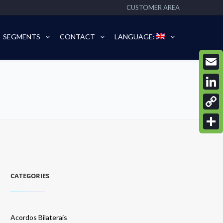
CUSTOMER AREA
SEGMENTS
CONTACT
LANGUAGE:
Email
Linke
Copy
Link
Share
CATEGORIES
Acordos Bilaterais