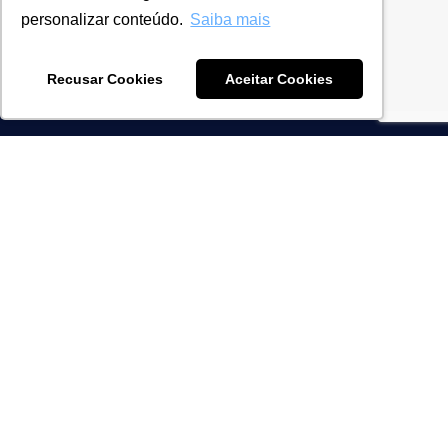
personalizar conteúdo.
Saiba mais
Recusar Cookies
Aceitar Cookies
NOSSAS
SOLUÇÕES
Special Tax Regimes
Risk management
Strategic Tax
SEGMENTS
Automotive