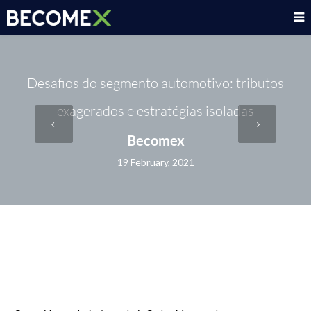
Desafios do segmento automotivo: tributos
exagerados e estratégias isoladas
Becomex
19 February, 2021