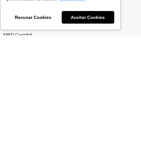
Siscoserv
Recusar Cookies
Aceitar Cookies
SPED
SPED Contábil
SPED Fiscal
Suspensção de Impostos
Sustentabilidade
Tecnologia
Transfer Pricing