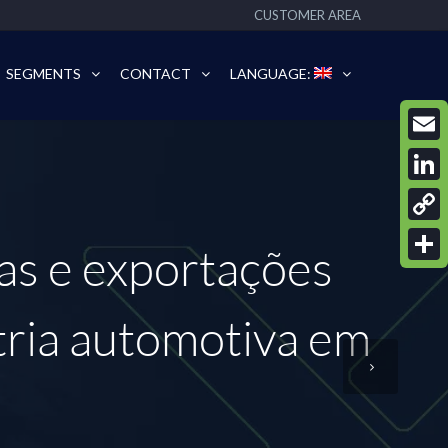
CUSTOMER AREA
SEGMENTS
CONTACT
LANGUAGE:
Email
Linke
Copy
as e exportações
Link
Share
tria automotiva em