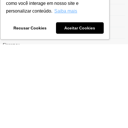
como você interage em nosso site e
Risco Tributário
personalizar conteúdo.
Saiba mais
Segurança da Informação
Recusar Cookies
Aceitar Cookies
Sem categoria
Siscomex
Siscoserv
SPED
SPED Contábil
SPED Fiscal
Suspensção de Impostos
Sustentabilidade
Tecnologia