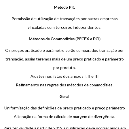
Método PIC
Permissão de utilização de transações por outras empresas
vinculadas com terceiros independentes.
Métodos de Commodities (PECEX e PCI)
Os preços praticado e parâmetro serão comparados transação por
transação, assim teremos mais de um preço praticado e parâmetro
por produto.
Ajustes nas listas dos anexos I, II e III
Refinamento nas regras dos métodos de commodities.
Geral
Uniformização das definições de preço praticado e preço parâmetro
Alteração na forma de cálculo de margem de divergência.
Para ter validade a partir de 2019 a publicação deve ocorrer ainda em