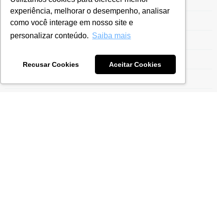
Redução de Imposto de Importação
experiência, melhorar o desempenho, analisar
Reforma Tributária
como você interage em nosso site e
personalizar conteúdo.
Saiba mais
Regime Aduaneiro Especial
Regime de Drawback
Recusar Cookies
Aceitar Cookies
Regime Especial
Regime Ex-Tarifário
Registro Siscoserv
Reintegra
Reintegra Exportação
Repetro Industrialização
Retificação da ECF
Risco Tributário