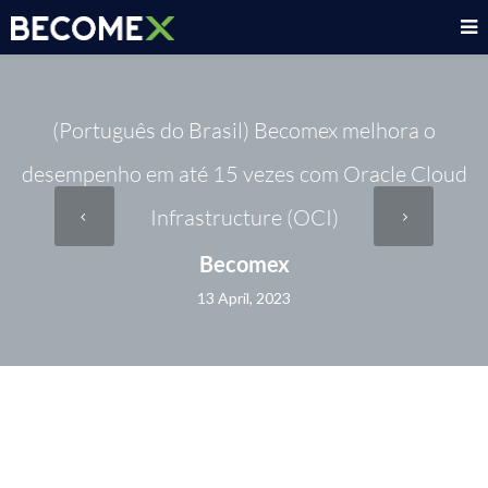
(Português do Brasil) Becomex melhora o
desempenho em até 15 vezes com Oracle Cloud
Infrastructure (OCI)
Becomex
13 April, 2023