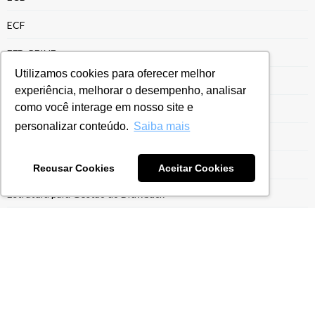
ECF
EFD-REINF
Utilizamos cookies para oferecer melhor
Energia e Recursos Naturais
experiência, melhorar o desempenho, analisar
como você interage em nosso site e
Entrega da ECF
personalizar conteúdo.
Saiba mais
Entrega ECF
Escrituração Contábil Fiscal
Recusar Cookies
Aceitar Cookies
Estrutura para Gestão do Drawback
Ex-Tarifário
Exportação para Indústrias
Exportaçães
Gestão do Drawback