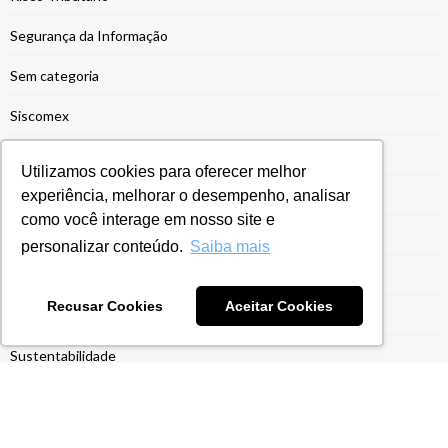
Segurança da Informação
Sem categoria
Siscomex
Siscoserv
Utilizamos cookies para oferecer melhor
experiência, melhorar o desempenho, analisar
SPED
como você interage em nosso site e
SPED Contábil
personalizar conteúdo.
Saiba mais
SPED Fiscal
Recusar Cookies
Aceitar Cookies
Suspensção de Impostos
Sustentabilidade
Tecnologia
Transfer Pricing