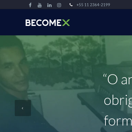
+55 11 2364-2199
“O an
obri
form