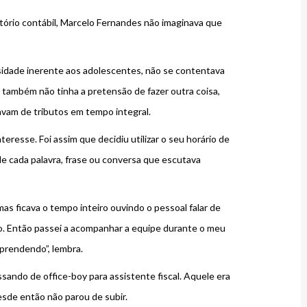
ório contábil, Marcelo Fernandes não imaginava que
osidade inerente aos adolescentes, não se contentava
s também não tinha a pretensão de fazer outra coisa,
avam de tributos em tempo integral.
resse. Foi assim que decidiu utilizar o seu horário de
 de cada palavra, frase ou conversa que escutava
s ficava o tempo inteiro ouvindo o pessoal falar de
lo. Então passei a acompanhar a equipe durante o meu
aprendendo”, lembra.
ando de office-boy para assistente fiscal. Aquele era
esde então não parou de subir.