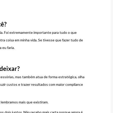
cê?
ria. Foi extremamente importante para tudo o que
utra coisa em minha vida. Se tivesse que fazer tudo de
 eu faria.
deixar?
cessórias, mas também atua de forma estratégica, olha
uzir custos e trazer resultados com maior compliance
 lembramos mais que existiram.
u os dois juntos. Não recebo mais carta porque agora é