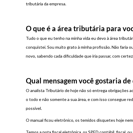
tributária da empresa.
O que é a área tributária para vo
Tudo o que eu tenho na minha vida eu devo à área tributá
conquistei. Sou muito grato à minha profissão. Não faria o
novo, sabendo cada dificuldade que iria passar, com certeza
Qual mensagem você gostaria de 
O analista Tributário de hoje não só entrega obrigações a
o todo e não somente a sua área, e com isso consegue red
possível.
O manual ficou eletrônico, os temidos disquetes hoje nem
Temos a nota fiscal eletrônica, os SPED contábil, fiscal, o