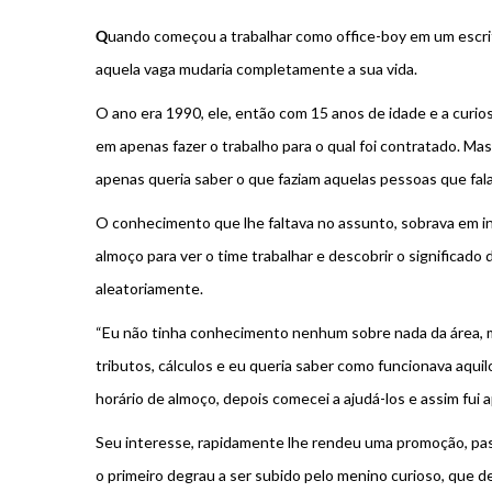
Q
uando começou a trabalhar como office-boy em um escrit
aquela vaga mudaria completamente a sua vida.
O ano era 1990, ele, então com 15 anos de idade e a curi
em apenas fazer o trabalho para o qual foi contratado. Ma
apenas queria saber o que faziam aquelas pessoas que fal
O conhecimento que lhe faltava no assunto, sobrava em inte
almoço para ver o time trabalhar e descobrir o significado
aleatoriamente.
“Eu não tinha conhecimento nenhum sobre nada da área, ma
tributos, cálculos e eu queria saber como funcionava aqui
horário de almoço, depois comecei a ajudá-los e assim fui 
Seu interesse, rapidamente lhe rendeu uma promoção, pass
o primeiro degrau a ser subido pelo menino curioso, que d