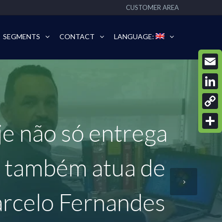
CUSTOMER AREA
SEGMENTS
CONTACT
LANGUAGE:
Email
Linke
Copy
oje não só entrega
Link
Share
s também atua de
arcelo Fernandes