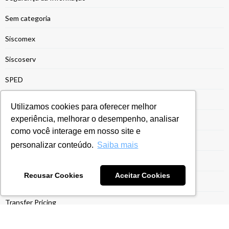
Sem categoria
Siscomex
Siscoserv
SPED
SPED Contábil
Utilizamos cookies para oferecer melhor
experiência, melhorar o desempenho, analisar
SPED Fiscal
como você interage em nosso site e
Suspensção de Impostos
personalizar conteúdo.
Saiba mais
Sustentabilidade
Recusar Cookies
Aceitar Cookies
Tecnologia
Transfer Pricing