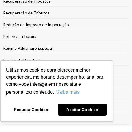
Recuperação de impostos
Recuperação de Tributos
Redução de Imposto de Importação
Reforma Tributária
Regime Aduaneiro Especial
Regime de Drawback
Utilizamos cookies para oferecer melhor
Regime Especial
experiência, melhorar o desempenho, analisar
Regime Ex-Tarifário
como você interage em nosso site e
personalizar conteúdo.
Saiba mais
Registro Siscoserv
Reintegra
Recusar Cookies
Aceitar Cookies
Reintegra Exportação
Repetro Industrialização