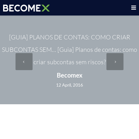
[GUIA] PLANOS DE CONTAS: COMO CRIAR
SUBCONTAS SEM… [Guia] Planos de contas: como
criar subcontas sem riscos?
Becomex
12 April, 2016