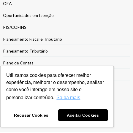
OEA
Oportunidades em Isenção
PIS/COFINS
Planejamento Fiscal e Tributário
Planejamento Tributário
Plano de Contas
Preço de Transferência
Utilizamos cookies para oferecer melhor
experiência, melhorar o desempenho, analisar
Problemas Fiscais
como você interage em nosso site e
personalizar conteúdo.
Saiba mais
Programa Siscoserv
RECOF-SPED
Recusar Cookies
Aceitar Cookies
Recuperação de impostos