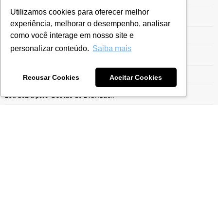
Utilizamos cookies para oferecer melhor
Energia e Recursos Naturais
experiência, melhorar o desempenho, analisar
como você interage em nosso site e
Entrega da ECF
personalizar conteúdo.
Saiba mais
Entrega ECF
Escrituração Contábil Fiscal
Recusar Cookies
Aceitar Cookies
Estrutura para Gestão do Drawback
Ex-Tarifário
Exportação para Indústrias
Exportaçães
Gestão do Drawback
Gestão Tarifária
Gestão Tributária