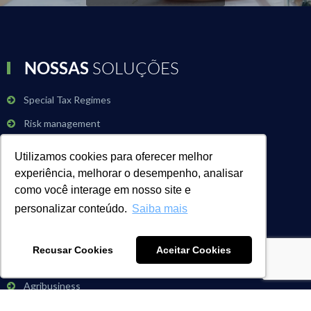
NOSSAS
SOLUÇÕES
Special Tax Regimes
Risk management
Strategic Tax
Utilizamos cookies para oferecer melhor
experiência, melhorar o desempenho, analisar
como você interage em nosso site e
SEGMENTS
personalizar conteúdo.
Saiba mais
Automotive
Recusar Cookies
Aceitar Cookies
Energy and Natural Resources
Agribusiness
Chemical and Petrochemical Industry