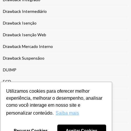
Drawback Intermediário
Drawback Isenção
Drawback Isenção Web
Drawback Mercado Interno
Drawback Suspensãoo
DUIMP
ECD
Utilizamos cookies para oferecer melhor
ECF
experiência, melhorar o desempenho, analisar
EFD-REINF
como você interage em nosso site e
personalizar conteúdo.
Saiba mais
Energia e Recursos Naturais
Entrega da ECF
Recusar Cookies
Aceitar Cookies