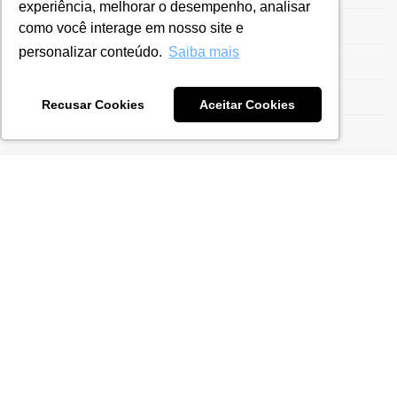
experiência, melhorar o desempenho, analisar
Entrega ECF
como você interage em nosso site e
personalizar conteúdo.
Saiba mais
Escrituração Contábil Fiscal
Estrutura para Gestão do Drawback
Recusar Cookies
Aceitar Cookies
Ex-Tarifário
Exportação para Indústrias
Exportaçães
Gestão do Drawback
Gestão Tarifária
Gestão Tributária
ICMS
Imposto de Importação