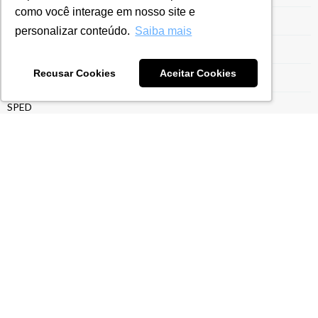
como você interage em nosso site e
Sem categoria
personalizar conteúdo.
Saiba mais
Siscomex
Recusar Cookies
Aceitar Cookies
Siscoserv
SPED
SPED Contábil
SPED Fiscal
Suspensção de Impostos
Sustentabilidade
Tecnologia
Transfer Pricing