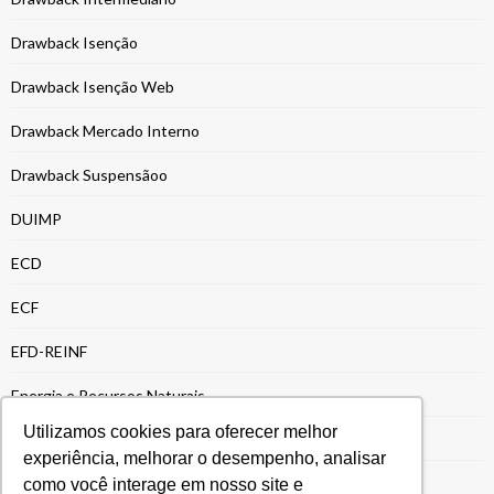
Drawback Isenção
Drawback Isenção Web
Drawback Mercado Interno
Drawback Suspensãoo
DUIMP
ECD
ECF
EFD-REINF
Energia e Recursos Naturais
Utilizamos cookies para oferecer melhor
Entrega da ECF
experiência, melhorar o desempenho, analisar
Entrega ECF
como você interage em nosso site e