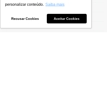
personalizar conteúdo.
Saiba mais
Escrituração Contábil Fiscal
Estrutura para Gestão do Drawback
Recusar Cookies
Aceitar Cookies
Ex-Tarifário
Exportação para Indústrias
Exportaçães
Gestão do Drawback
Gestão Tarifária
Gestão Tributária
ICMS
Imposto de Importação
Incentivo Fiscal