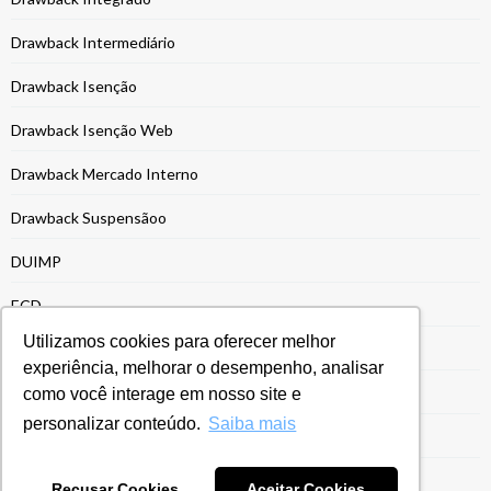
Drawback Intermediário
Drawback Isenção
Drawback Isenção Web
Drawback Mercado Interno
Drawback Suspensãoo
DUIMP
ECD
Utilizamos cookies para oferecer melhor
ECF
experiência, melhorar o desempenho, analisar
EFD-REINF
como você interage em nosso site e
personalizar conteúdo.
Saiba mais
Energia e Recursos Naturais
Entrega da ECF
Recusar Cookies
Aceitar Cookies