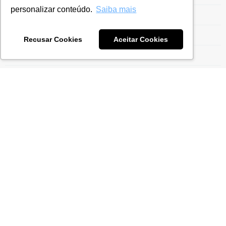
personalizar conteúdo.
Saiba mais
Escrituração Contábil Fiscal
Estrutura para Gestão do Drawback
Recusar Cookies
Aceitar Cookies
Ex-Tarifário
Exportação para Indústrias
Exportaçães
Gestão do Drawback
Gestão Tarifária
Gestão Tributária
ICMS
Imposto de Importação
Incentivo Fiscal