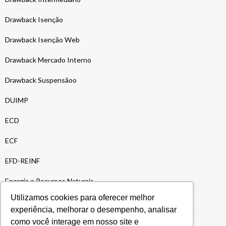
Drawback Isenção
Drawback Isenção Web
Drawback Mercado Interno
Drawback Suspensãoo
DUIMP
ECD
ECF
EFD-REINF
Energia e Recursos Naturais
Utilizamos cookies para oferecer melhor
Entrega da ECF
experiência, melhorar o desempenho, analisar
Entrega ECF
como você interage em nosso site e